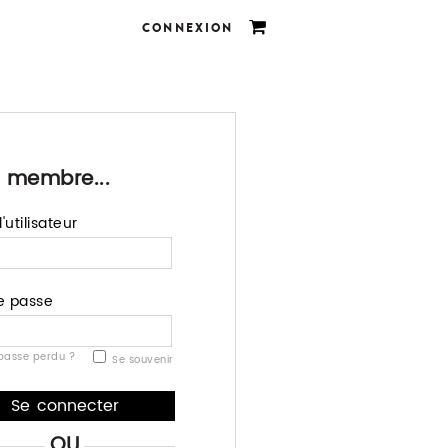
CONNEXION
 membre...
utilisateur
e passe
passe perdu ?
Se souvenir
OU