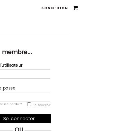
CONNEXION
 membre...
utilisateur
e passe
passe perdu ?
Se souvenir
OU