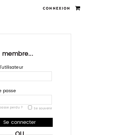
CONNEXION
 membre...
utilisateur
e passe
passe perdu ?
Se souvenir
OU