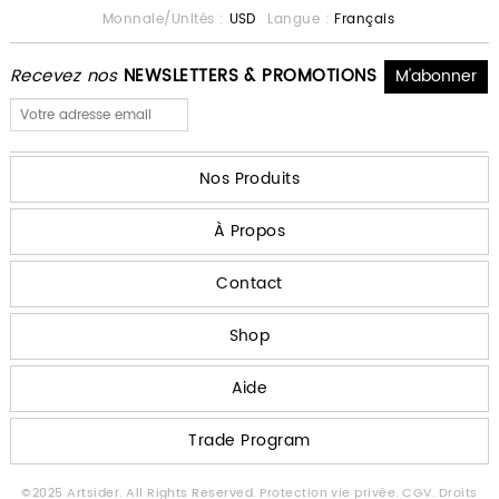
Monnaie/Unités :
USD
Langue :
Français
Recevez nos
NEWSLETTERS & PROMOTIONS
Nos Produits
À Propos
Contact
Shop
Aide
Trade Program
©2025 Artsider. All Rights Reserved.
Protection vie privée.
CGV.
Droits