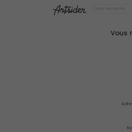
Vous 
Adre
No