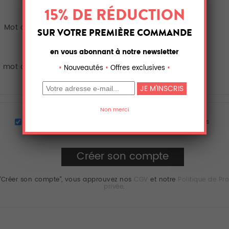
Mot de passe
e mot de passe
Abonnez vous pour être le premier à recevoir nos offres
promotionnelles et l'actualité des artistes !
 "Créer son compte", vous approuvez nos
CGV
et notre
Politique de Pro
privée
.