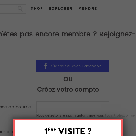
SHOP
EXPLORER
VENDRE
n'êtes pas encore membre ? Rejoignez-
OU
Créez votre compte
sse de courriel
Nous détestons le spam autant que vous
(voir Protection vie
m d'utilisateur