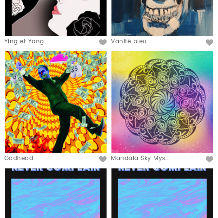
Ying et Yang
Vanité bleu
Godhead
Mandala Sky Mys...