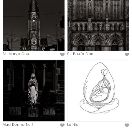
St. Mary's Chur...
St. Paul's Bloo...
Mad Donna No 1
Le Nid