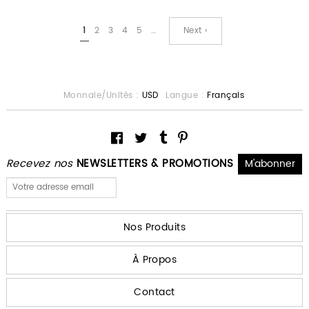
1
2
3
4
5
…
Next ›
Monnaie/Unités :
USD
Langue :
Français
Recevez nos
NEWSLETTERS & PROMOTIONS
Nos Produits
À Propos
Contact