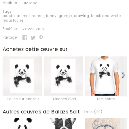
Medium
Drawing
Tags
panda
,
animal
,
humor
,
funny
,
grunge
,
drawing
,
black and white
,
moustache
Posté le
21 Mai, 2015
Partager
Achetez cette œuvre sur
Toiles sur chassis
Affiches d'art
Tee-shirts
Autres œuvres de Balazs Solti
Tous (22)