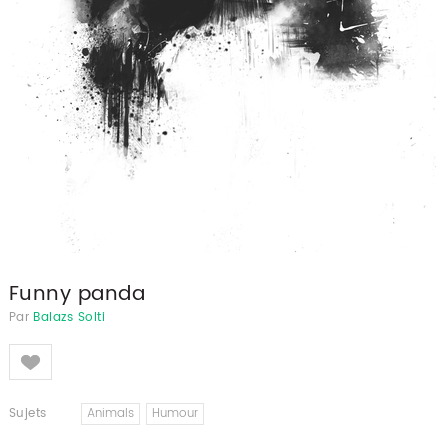
Funny panda
Par
Balazs Solti
Like
Sujets
Animals
Humour