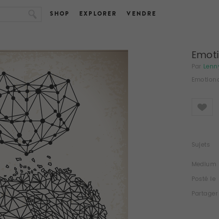
SHOP
EXPLORER
VENDRE
Emoti
Par
Lenn
Emotiona
Like
Sujets
Medium
Posté le
Partager