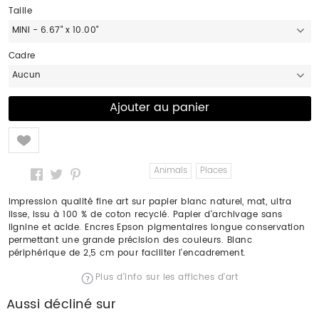
Taille
MINI - 6.67" x 10.00"
Cadre
Aucun
Like
Animals
Places
Impression qualité fine art sur papier blanc naturel, mat, ultra
lisse, issu à 100 % de coton recyclé. Papier d'archivage sans
lignine et acide. Encres Epson pigmentaires longue conservation
permettant une grande précision des couleurs. Blanc
périphérique de 2,5 cm pour faciliter l'encadrement.
Plus d'info sur les affiches d'art
Aussi décliné sur