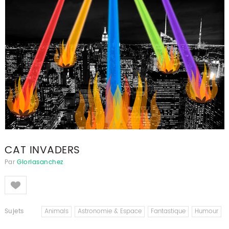
CAT INVADERS
Par
Gloriasanchez
Like
Sujets
Animals
Astronomie & Espace
Fantastique
Humour