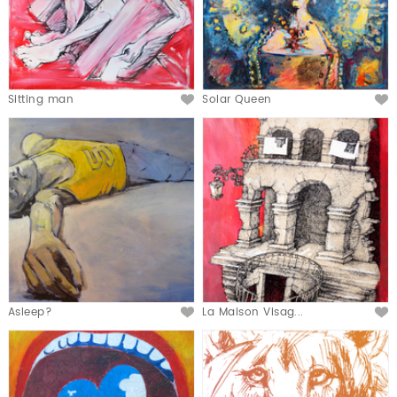
Sitting man
Solar Queen
Asleep?
La Maison Visag...