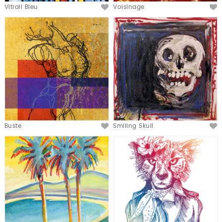
Vitrail Bleu
Voisinage
Buste
Smiling Skull