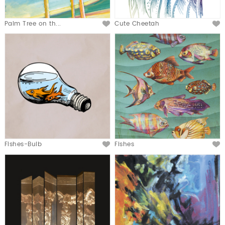
Palm Tree on th...
Cute Cheetah
Fishes-Bulb
Fishes