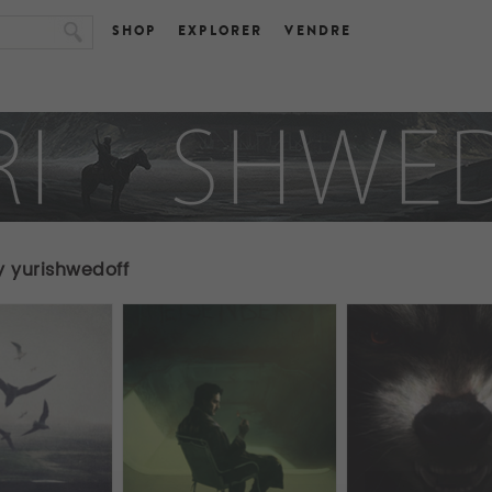
SHOP
EXPLORER
VENDRE
y yurishwedoff