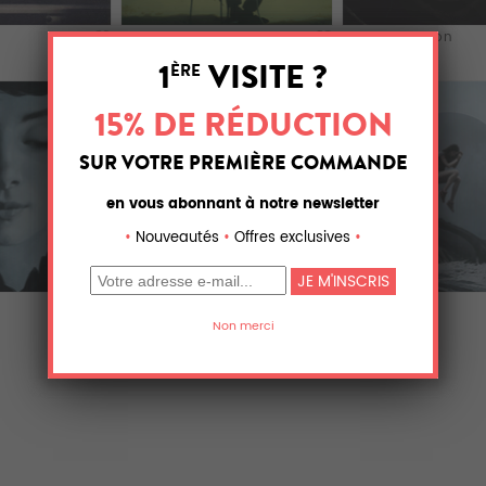
Breaking Bad
Rocket Raccoon
Boy and the Gia...
Venus