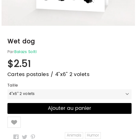
Wet dog
Par
Balazs Solti
$2.51
Cartes postales / 4"x6" 2 volets
Taille
4"x6" 2 volets
Like
Animals
Humor