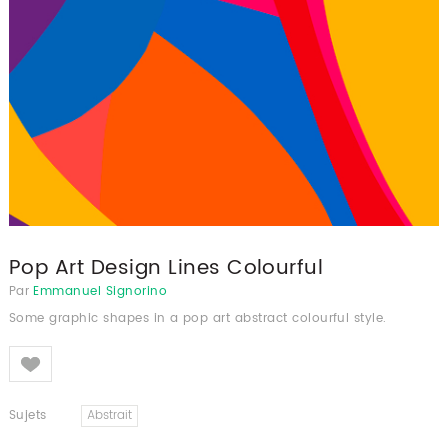
Pop Art Design Lines Colourful
Par
Emmanuel Signorino
Some graphic shapes in a pop art abstract colourful style.
Like
Sujets
Abstrait