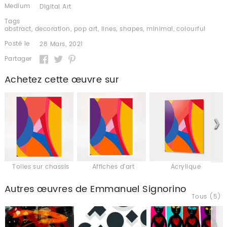
Medium
Digital Art
Tags
abstract
,
decoration
,
pop art
,
lines
,
shapes
,
minimal
,
colourful
Posté le
28 Mars, 2021
Partager
Achetez cette œuvre sur
Toiles sur chassis
Affiches d'art
Acrylique
Autres œuvres de Emmanuel Signorino
Tous (5)