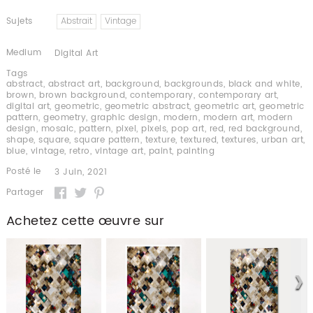
Sujets
Abstrait
Vintage
Medium
Digital Art
Tags
abstract
,
abstract art
,
background
,
backgrounds
,
black and white
,
brown
,
brown background
,
contemporary
,
contemporary art
,
digital art
,
geometric
,
geometric abstract
,
geometric art
,
geometric
pattern
,
geometry
,
graphic design
,
modern
,
modern art
,
modern
design
,
mosaic
,
pattern
,
pixel
,
pixels
,
pop art
,
red
,
red background
,
shape
,
square
,
square pattern
,
texture
,
textured
,
textures
,
urban art
,
blue
,
vintage
,
retro
,
vintage art
,
paint
,
painting
Posté le
3 Juin, 2021
Partager
Achetez cette œuvre sur