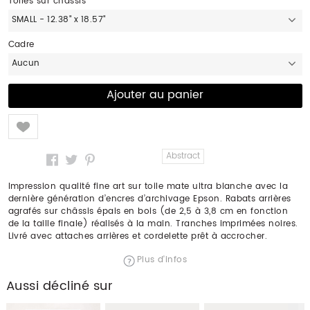
Toiles sur chassis
SMALL - 12.38" x 18.57"
Cadre
Aucun
Like
Abstract
Impression qualité fine art sur toile mate ultra blanche avec la
dernière génération d’encres d’archivage Epson. Rabats arrières
agrafés sur châssis épais en bois (de 2,5 à 3,8 cm en fonction
de la taille finale) réalisés à la main. Tranches imprimées noires.
Livré avec attaches arrières et cordelette prêt à accrocher.
Plus d'infos
Aussi décliné sur