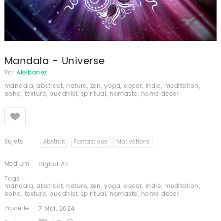
Mandala - Universe
Par
Aleibanez
mandala, abstract, nature, zen, yoga, decor, indie, meditation,
boho, texture, buddhist, spiritual, namaste, home decor
Like
Sujets
Abstrait
Fantastique
Motivations
Medium
Digital Art
Tags
mandala
,
abstract
,
nature
,
zen
,
yoga
,
decor
,
indie
,
meditation
,
boho
,
texture
,
buddhist
,
spiritual
,
namaste
,
home decor
Posté le
7 Mai, 2024