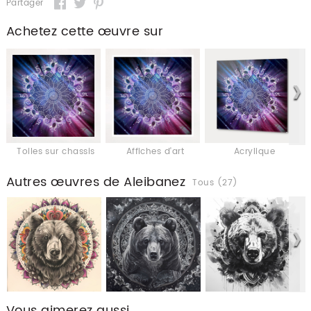
Partager
Achetez cette œuvre sur
Toiles sur chassis
Affiches d'art
Acrylique
Autres œuvres de Aleibanez
Tous (27)
Vous aimerez aussi