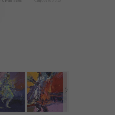
 & iPad Skins
Coques tablette
Murales