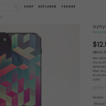
SHOP
EXPLORER
VENDRE
NS
isyhy
Par
Spire
$12
Skins 
Nos skin
chocs et
extrêmem
elles se
et s'enlè
colle.
Plus d
Modèle
iPhone 