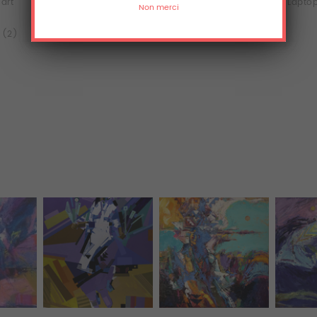
'art
Tee-shirts
Sweats
Laptop
 (2)