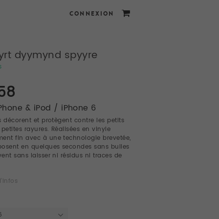
CONNEXION
yrt dyymynd spyyre
s
.58
iPhone & iPod / iPhone 6
s décorent et protègent contre les petits
 petites rayures. Réalisées en vinyle
ent fin avec à une technologie brevetée,
 posent en quelques secondes sans bulles
vent sans laisser ni résidus ni traces de
'infos
6