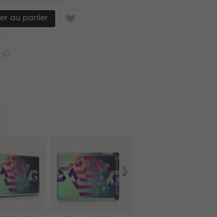
Like
t