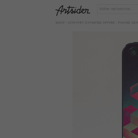
SHOP
›
ISYHYYRT DYYMYND SPYYRE
› PHONE SKI