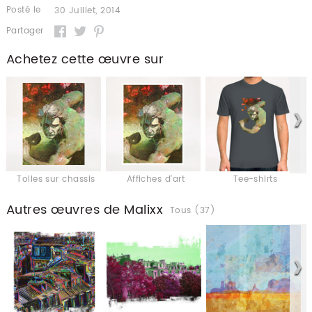
Posté le
30 Juillet, 2014
Partager
Achetez cette œuvre sur
Toiles sur chassis
Affiches d'art
Tee-shirts
Autres œuvres de Malixx
Tous (37)