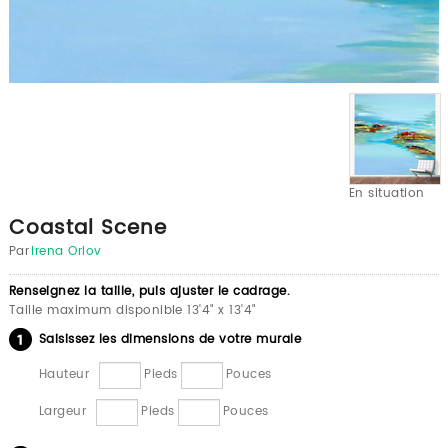
En situation
Coastal Scene
Par
Irena Orlov
Renseignez la taille, puis ajuster le cadrage.
Taille maximum disponible 13'4" x 13'4"
Saisissez les dimensions de votre murale
Hauteur
Pieds
Pouces
Largeur
Pieds
Pouces