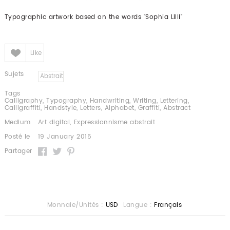
Typographic artwork based on the words "Sophia Lilli"
Like
Like
Sujets
Abstrait
Tags
Calligraphy, Typography, Handwriting, Writing, Lettering,
Calligraffiti, Handstyle, Letters, Alphabet, Graffiti, Abstract
Medium
Art digital,
Expressionnisme abstrait
Posté le
19 January 2015
Partager
Monnaie/Unités :
USD
Langue :
Français