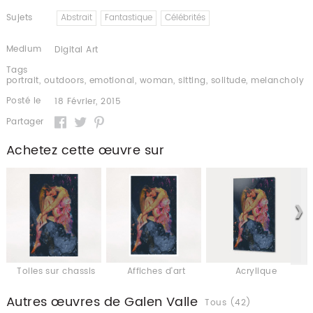
Sujets
Abstrait
Fantastique
Célébrités
Medium
Digital Art
Tags
portrait
,
outdoors
,
emotional
,
woman
,
sitting
,
solitude
,
melancholy
Posté le
18 Février, 2015
Partager
Achetez cette œuvre sur
Toiles sur chassis
Affiches d'art
Acrylique
Autres œuvres de Galen Valle
Tous (42)