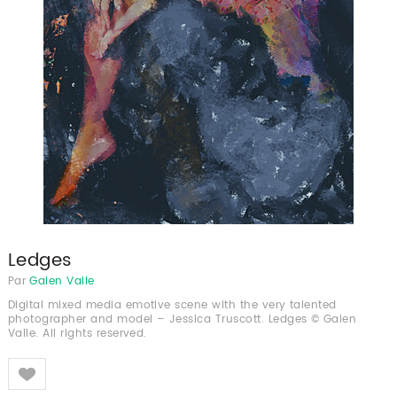
Ledges
Par
Galen Valle
Digital mixed media emotive scene with the very talented
photographer and model – Jessica Truscott. Ledges © Galen
Valle. All rights reserved.
Like