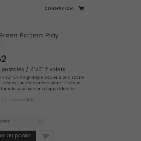
CONNEXION
Green Pattern Play
ill
62
 postales / 4"x6" 2 volets
on sur un magnifique papier blanc satiné
 Intérieur ou face arrière blanc. Chaque
t fournie avec son enveloppe blanche.
info about Cards
volets
Like