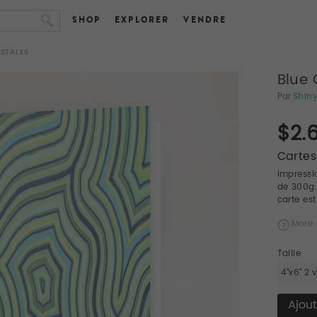
SHOP
EXPLORER
VENDRE
OSTALES
Blue 
Par
Shinyj
$2.
Cartes
Impressi
de 300g.
carte es
More 
Taille
4"x6" 2 