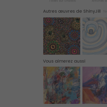
Toiles sur chassis
Affiches d
Autres œuvres de ShinyJill
To
Vous aimerez aussi