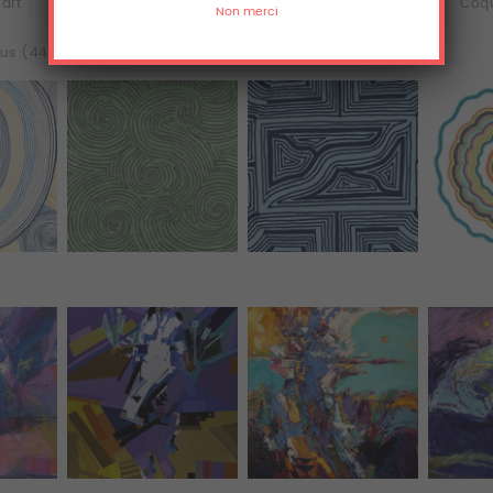
'art
iPhone & iPod Skins
Laptop & iPad Skins
Coqu
us (44)