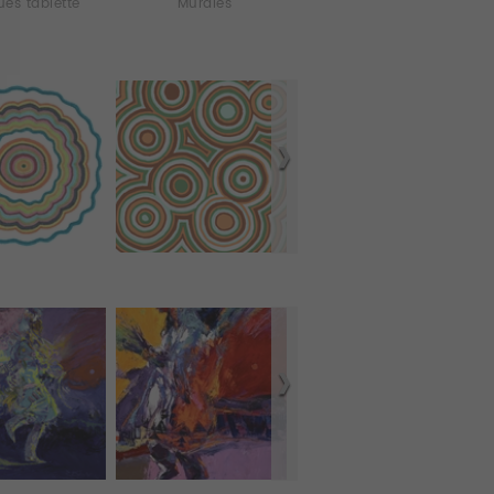
es tablette
Murales
Coques iPhone