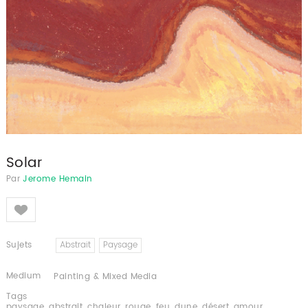
Solar
Par
Jerome Hemain
Like
Sujets
Abstrait
Paysage
Medium
Painting & Mixed Media
Tags
paysage
,
abstrait
,
chaleur
,
rouge
,
feu
,
dune
,
désert
,
amour
,