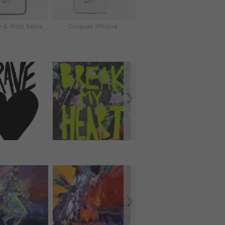
 & iPod Skins
Coques iPhone
Laptop & iPad Skins