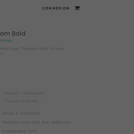
CONNEXION
dom Bold
 Flores
tered type, "Freedom Bold" in blue
or.
Abstrait
Motivations
Cultures du Monde
Design & Illustration
Freedom
,
bold
,
blue
,
teal
,
watercolor
4 Septembre, 2015