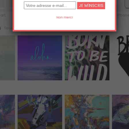
'art
Tee-shirts
Sweats
iPhone
s
Tous (49)