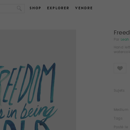
SHOP
EXPLORER
VENDRE
Free
Par
Leah
Hand let
watercol
Like
Sujets
Medium
Tags
Posté le