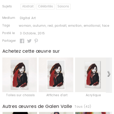
Sujets
Abstrait
Célébrités
Saisons
Medium
Digital Art
Tags
woman
,
autumn
,
red
,
portrait
,
emotion
,
emotional
,
face
Posté le
3 Octobre, 2015
Partager
Achetez cette œuvre sur
Toiles sur chassis
Affiches d'art
Acrylique
Autres œuvres de Galen Valle
Tous (42)