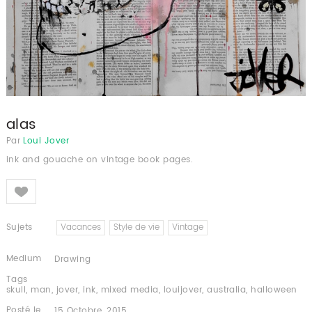
alas
Par
Loui Jover
ink and gouache on vintage book pages.
Like
Sujets
Vacances
Style de vie
Vintage
Medium
Drawing
Tags
skull
,
man
,
jover
,
ink
,
mixed media
,
louijover
,
australia
,
halloween
Posté le
15 Octobre, 2015