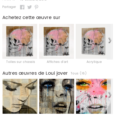
Partager
Achetez cette œuvre sur
Toiles sur chassis
Affiches d'art
Acrylique
Autres œuvres de Loui jover
Tous (16)