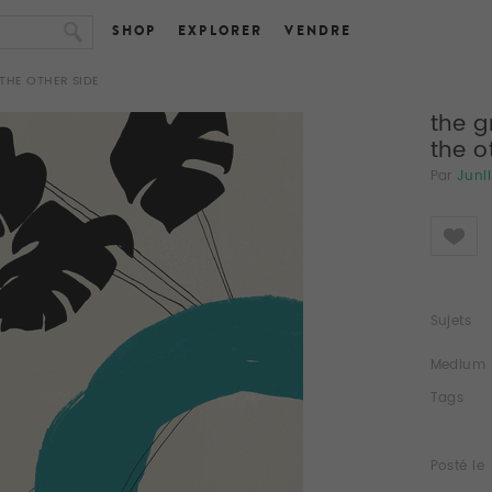
SHOP
EXPLORER
VENDRE
THE OTHER SIDE
the g
the o
Par
Junil
Like
Sujets
Medium
Tags
Posté le