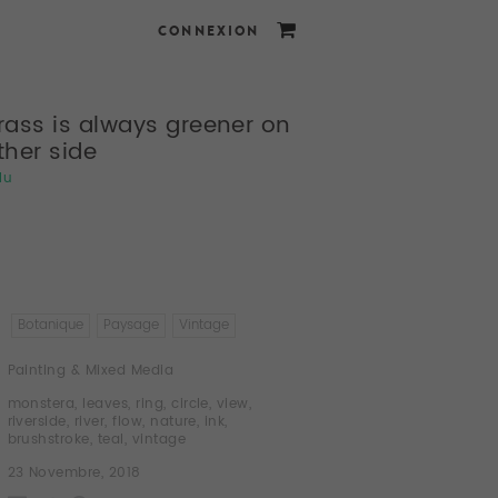
CONNEXION
rass is always greener on
ther side
lu
Botanique
Paysage
Vintage
Painting & Mixed Media
monstera
,
leaves
,
ring
,
circle
,
view
,
riverside
,
river
,
flow
,
nature
,
ink
,
brushstroke
,
teal
,
vintage
23 Novembre, 2018