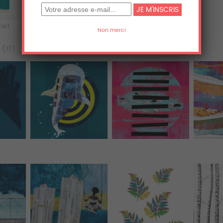
'art
Acrylique
Aluminium
 (17)