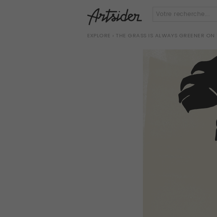
EXPLORE
› THE GRASS IS ALWAYS GREENER ON 