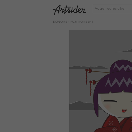
EXPLORE
› FUJI KOKESHI