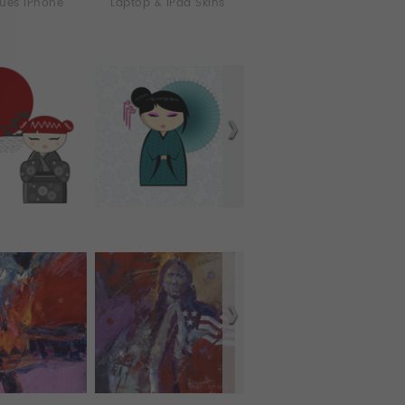
ues iPhone
Laptop & iPad Skins
Coques tablette