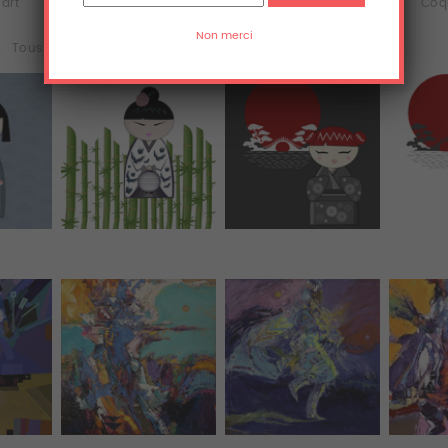
'art
Débardeurs
iPhone & iPod Skins
Coq
n
Tous (47)