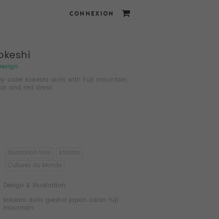
CONNEXION
kokeshi
Design
y older kokeshi dolls with Fuji mountain,
air and red dress.
Illustration livre
Enfants
Cultures du Monde
Design & Illustration
kokeshi dolls geisha japan asian fuji
mountain