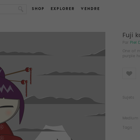
SHOP
EXPLORER
VENDRE
Fuji 
Par
Piel 
One of m
purple h
Like
Sujets
Medium
Tags