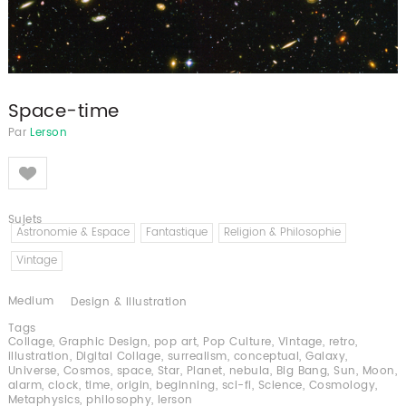
Space-time
Par
Lerson
Like
Sujets
Astronomie & Espace
Fantastique
Religion & Philosophie
Vintage
Medium
Design & Illustration
Tags
Collage
,
Graphic Design
,
pop art
,
Pop Culture
,
Vintage
,
retro
,
illustration
,
Digital Collage
,
surrealism
,
conceptual
,
Galaxy
,
Universe
,
Cosmos
,
space
,
Star
,
Planet
,
nebula
,
Big Bang
,
Sun
,
Moon
,
alarm
,
clock
,
time
,
origin
,
beginning
,
sci-fi
,
Science
,
Cosmology
,
Metaphysics
,
philosophy
,
lerson