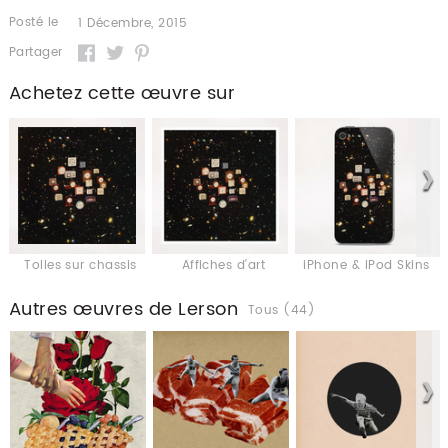
Posté le
1 Décembre, 2015
Partager
Achetez cette œuvre sur
Toiles sur chassis
Affiches d'art
iPhone & iPod Skins
Autres œuvres de Lerson
Tous (44)