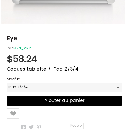
Eye
Par
Nika_akin
$58.24
Coques tablette / iPad 2/3/4
Modèle
iPad 2/3/4
Like
People