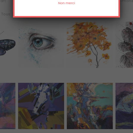
'art
Acrylique
Aluminium
iPhone
Tous (71)