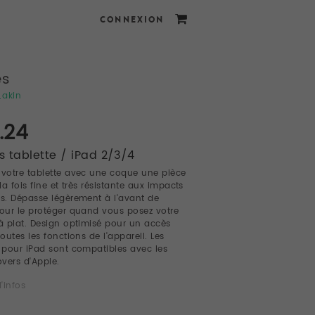
CONNEXION
es
_akin
.24
 tablette / iPad 2/3/4
 votre tablette avec une coque une pièce
 la fois fine et très résistante aux impacts
es. Dépasse légèrement à l'avant de
pour le protéger quand vous posez votre
 à plat. Design optimisé pour un accès
toutes les fonctions de l'appareil. Les
pour iPad sont compatibles avec les
vers d'Apple.
'infos