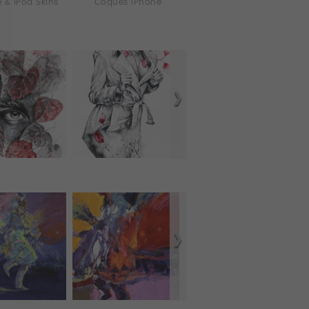
 & iPod Skins
Coques iPhone
Laptop & iPad Skins