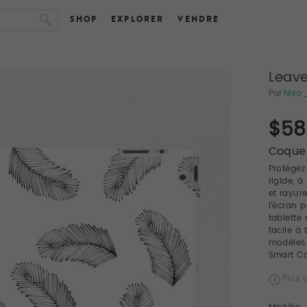
SHOP
EXPLORER
VENDRE
Leav
Par
Nika
$58
Coques
Protégez
rigide, à
et rayur
l'écran 
tablette
facile à 
modèles 
Smart Co
Plus d