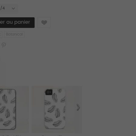
3/4
Like
t
Botanical