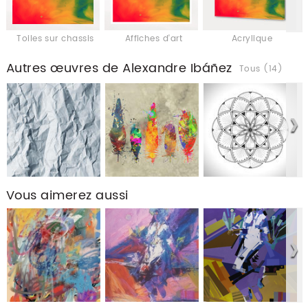
Toiles sur chassis
Affiches d'art
Acrylique
Autres œuvres de Alexandre Ibáñez
Tous (14)
Vous aimerez aussi