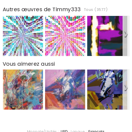
Autres œuvres de Timmy333
Tous (3577)
Vous aimerez aussi
Monnaie/Unités :
USD
Langue :
Français