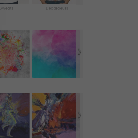
Sweats
Débardeurs
iPhone & iPod Skins