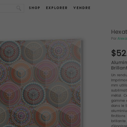
SHOP
EXPLORER
VENDRE
Hexat
Par
Alex
$52
Alumin
Brillan
Un rendu
imprimon
mm utili
sublimat
métal. C
gamme de
dans le 
aluminiu
finition
brillant
d’épaiss