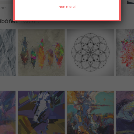
'art
Acrylique
Tee-shirts
 Ibáñez
Tous (14)