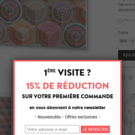
l’œuvre 
accessoi
Plus 
Taille
MINI - 8
Abstrac