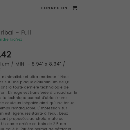
CONNEXION
ribal - Full
andre Ibáñez
.42
ium / MINI - 8.94" x 8.94" /
t
 minimaliste et ultra moderne ! Nous
s sur une plaque d’aluminium de 1,6
sant la toute dernière technologie de
ion. L’image est transferée à chaud sur le
ette technique permet d’obtenir une
 couleurs inégalée ainsi qu’une tenue
temps remarquable. L’impression sur
m est légère, résistante à l’eau. Deux
s sont proposées au choix, mate ou
e. Un cadre arrière en bois de 2.5 cm
eur collé à l’arrière permet de détacher