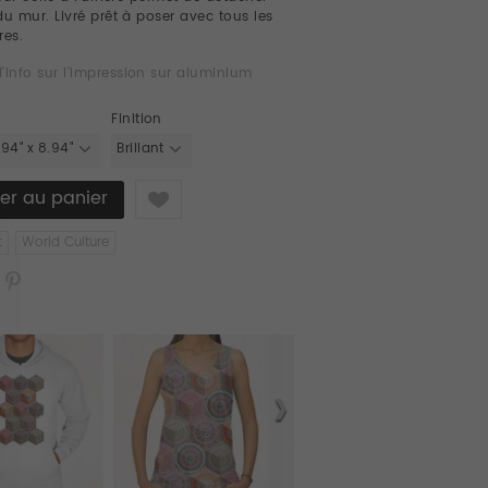
du mur. Livré prêt à poser avec tous les
res.
d'info sur l'impression sur aluminium
Finition
.94" x 8.94"
Brillant
Like
t
World Culture