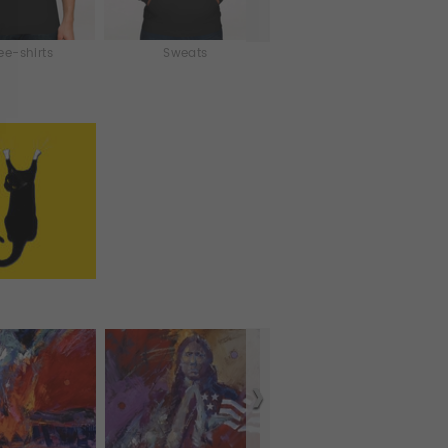
ee-shirts
Sweats
Débardeurs