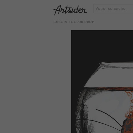
EXPLORE
› COLOR DROP