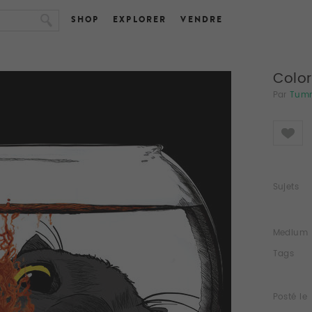
SHOP
EXPLORER
VENDRE
Color
Par
Tum
Like
Sujets
Medium
Tags
Posté le