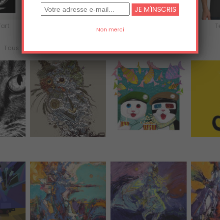
'art
Acrylique
Aluminium
T
Tous (6)