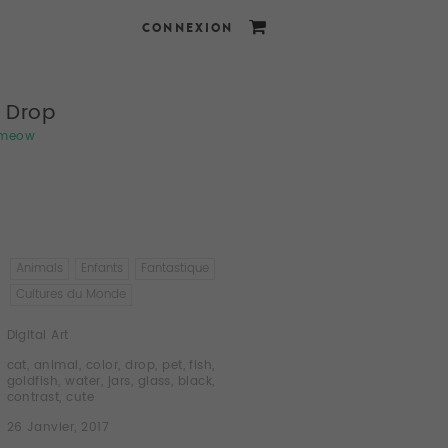
CONNEXION
 Drop
meow
Animals
Enfants
Fantastique
Cultures du Monde
Digital Art
cat
,
animal
,
color
,
drop
,
pet
,
fish
,
goldfish
,
water
,
jars
,
glass
,
black
,
contrast
,
cute
26 Janvier, 2017