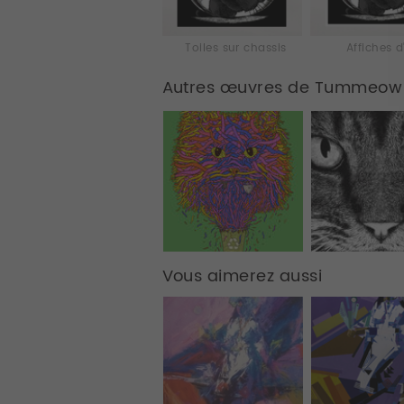
Toiles sur chassis
Affiches d
Autres œuvres de Tummeow
Vous aimerez aussi