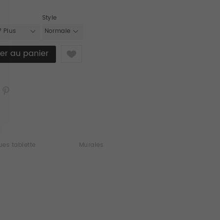
Style
7 Plus
Normale
Like
es tablette
Murales