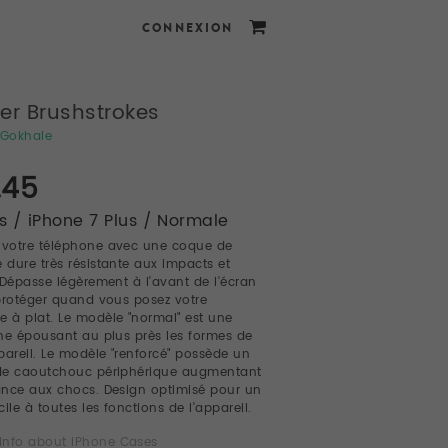
CONNEXION
er Brushstrokes
Gokhale
.45
 / iPhone 7 Plus / Normale
 votre téléphone avec une coque de
e dure très résistante aux impacts et
 Dépasse légèrement à l'avant de l'écran
protéger quand vous posez votre
e à plat. Le modèle "normal" est une
ne épousant au plus près les formes de
pareil. Le modèle "renforcé" possède un
de caoutchouc périphérique augmentant
tance aux chocs. Design optimisé pour un
ile à toutes les fonctions de l'appareil.
info about iPhone Cases