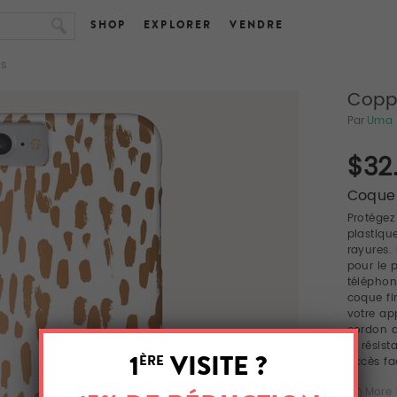
SHOP
EXPLORER
VENDRE
ES
Copp
Par
Uma 
$32
Coques
Protégez
plastiqu
rayures.
pour le 
téléphon
coque fi
votre ap
cordon 
la résis
accès fac
More 