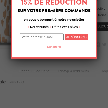
Modèle
iPhone 
iPhone & iPod Skins
Laptop & iPad Skins
Coqu
ale
Tous (77)