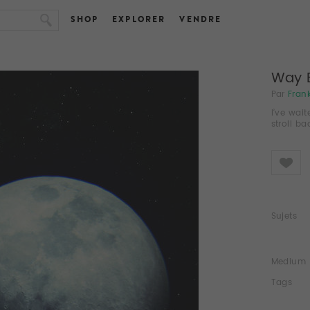
SHOP
EXPLORER
VENDRE
Way 
Par
Fran
I’ve wait
stroll b
Like
Sujets
Medium
Tags