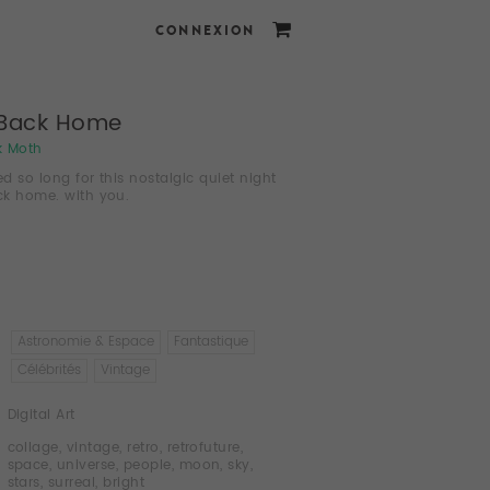
CONNEXION
Back Home
k Moth
ed so long for this nostalgic quiet night
ack home. with you.
Astronomie & Espace
Fantastique
Célébrités
Vintage
Digital Art
collage
,
vintage
,
retro
,
retrofuture
,
space
,
universe
,
people
,
moon
,
sky
,
stars
,
surreal
,
bright