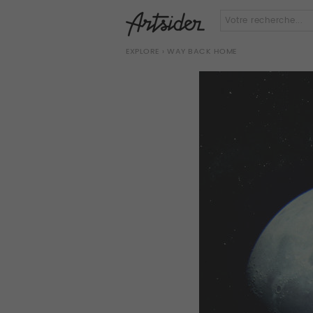
EXPLORE
› WAY BACK HOME