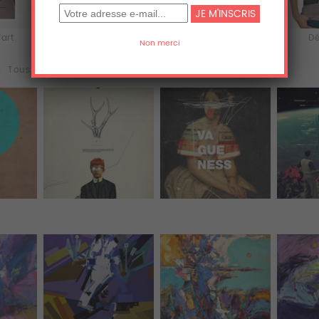
'art
Acrylique
Aluminium
Dé
h
Tous (48)