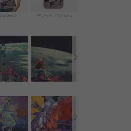
bardeurs
iPhone & iPod Skins
Coques iPhone