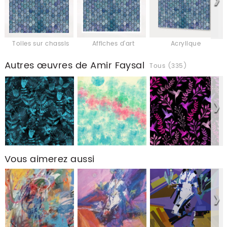
Toiles sur chassis
Affiches d'art
Acrylique
Autres œuvres de Amir Faysal
Tous (335)
Vous aimerez aussi