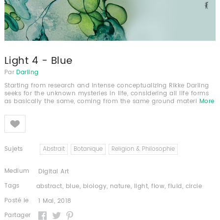
Light 4 - Blue
Par
Darling
Starting from research and intense conceptualizing Rikke Darling
seeks for the unknown mysteries in life, considering all life forms
as basically the same, coming from the same ground materi
More
Like
Sujets
Abstrait
Botanique
Religion & Philosophie
Medium
Digital Art
Tags
abstract
,
blue
,
biology
,
nature
,
light
,
flow
,
fluid
,
circle
Posté le
1 Mai, 2018
Partager