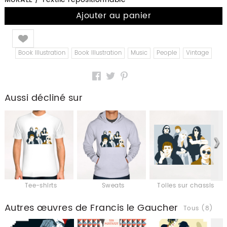
Ajouter au panier
Like
Book Illustration
Book Illustration
Music
People
Vintage
Aussi décliné sur
Tee-shirts
Sweats
Toiles sur chassis
Autres œuvres de Francis le Gaucher
Tous (8)