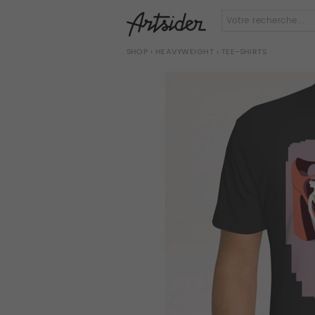
SHOP
›
HEAVYWEIGHT
› TEE-SHIRTS