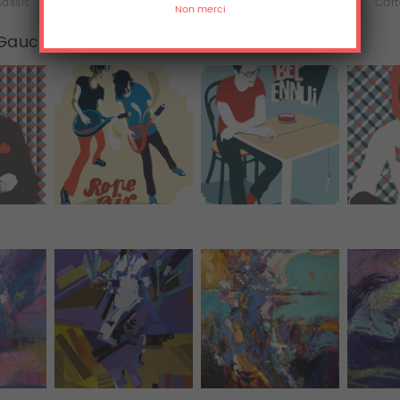
hassis
iPhone & iPod Skins
Laptop & iPad Skins
Cart
 Gaucher
Tous (8)