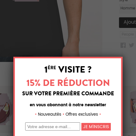
Style
Homme
People