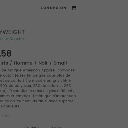
CONNEXION
YWEIGHT
is Le Gaucher
.58
irts / Homme / Noir / Small
t de marque American Apparel, composé
e coton jersey fin peigné pour plus de
et de confort (le modèle en gris chiné
 50% de polyester, 25% de coton et 25%
ne). Disponible en deux styles différents
mmes et femmes. Technique d'impression
douce au toucher, durable, avec superbe
s couleurs.
'infos