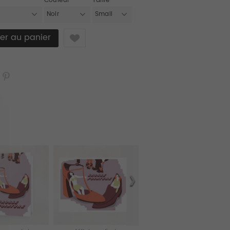
Couleur
Taille
Noir
Small
Like