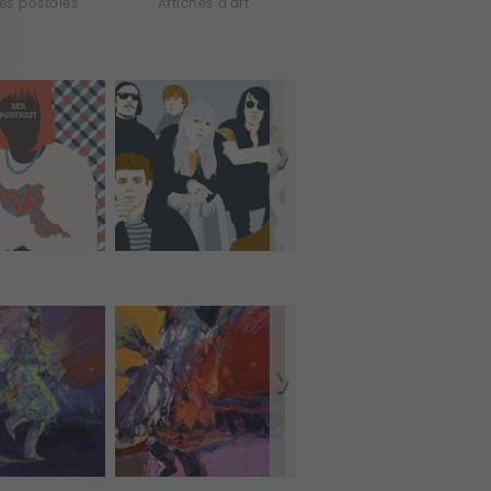
es postales
Affiches d'art
Coques iPhone