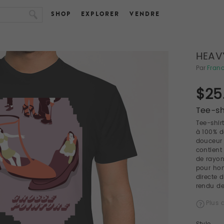
SHOP
EXPLORER
VENDRE
HEAV
Par
Franc
$25
Tee-sh
Tee-shir
à 100% d
douceur 
contient
de rayon
pour ho
directe 
rendu de
Plus d