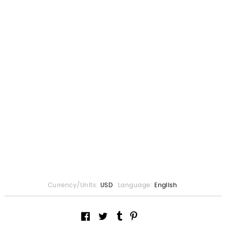
Currency/Units:
USD
Language:
English