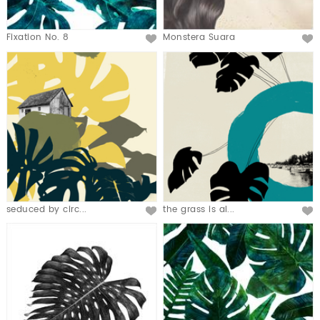
Fixation No. 8
Monstera Suara
seduced by circ...
the grass is al...