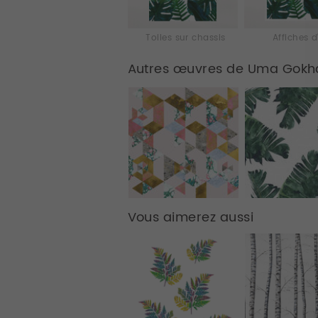
Toiles sur chassis
Affiches d
Autres œuvres de Uma Gokh
Vous aimerez aussi