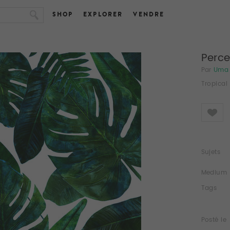
SHOP
EXPLORER
VENDRE
Perc
Par
Uma 
Tropical
Like
Sujets
Medium
Tags
Posté le