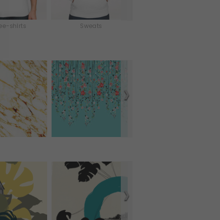
ee-shirts
Sweats
Débardeurs