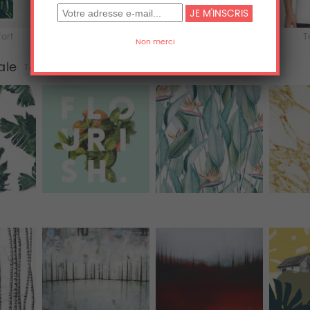
'art
Acrylique
Aluminium
T
ale
Tous (77)