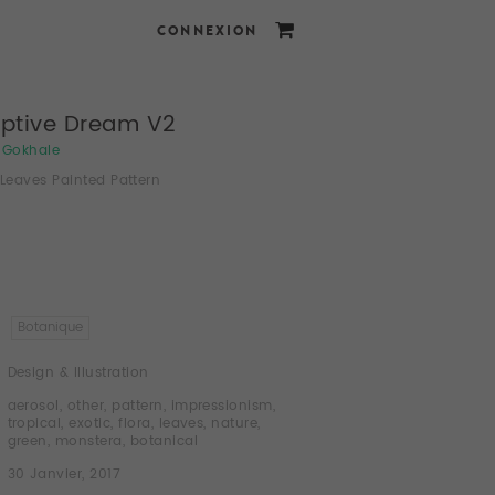
CONNEXION
eptive Dream V2
Gokhale
 Leaves Painted Pattern
Botanique
Design & Illustration
aerosol
,
other
,
pattern
,
impressionism
,
tropical
,
exotic
,
flora
,
leaves
,
nature
,
green
,
monstera
,
botanical
30 Janvier, 2017