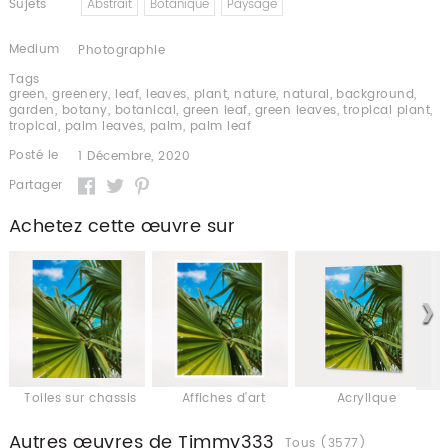
Sujets
Abstrait
Botanique
Paysage
Medium
Photographie
Tags
green
,
greenery
,
leaf
,
leaves
,
plant
,
nature
,
natural
,
background
,
garden
,
botany
,
botanical
,
green leaf
,
green leaves
,
tropical plant
,
tropical
,
palm leaves
,
palm
,
palm leaf
Posté le
1 Décembre, 2020
Partager
Achetez cette œuvre sur
Toiles sur chassis
Affiches d'art
Acrylique
Autres œuvres de Timmy333
Tous (3577)