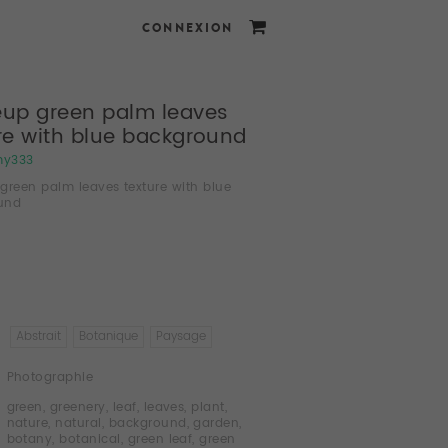
CONNEXION
eup green palm leaves
re with blue background
my333
green palm leaves texture with blue
und
Abstrait
Botanique
Paysage
Photographie
green
,
greenery
,
leaf
,
leaves
,
plant
,
nature
,
natural
,
background
,
garden
,
botany
,
botanical
,
green leaf
,
green