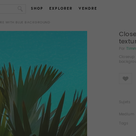
SHOP
EXPLORER
VENDRE
TURE WITH BLUE BACKGROUND
Clos
textu
Par
Tim
Closeup 
backgro
Like
Sujets
Medium
Tags