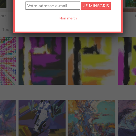
'art
Acrylique
Aluminium
Tous (3577)