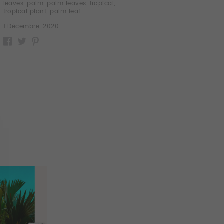
leaves
,
palm
,
palm leaves
,
tropical
,
tropical plant
,
palm leaf
1 Décembre, 2020