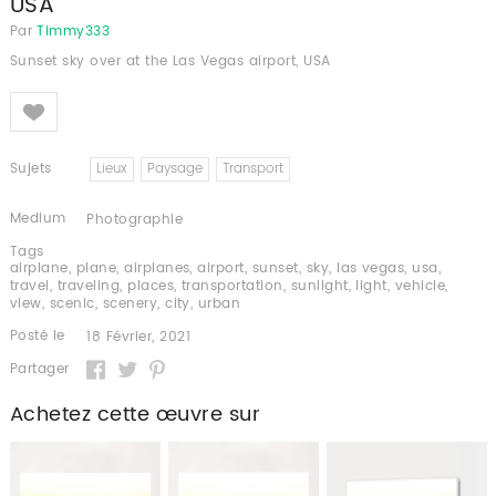
USA
Par
Timmy333
Sunset sky over at the Las Vegas airport, USA
Like
Sujets
Lieux
Paysage
Transport
Medium
Photographie
Tags
airplane
,
plane
,
airplanes
,
airport
,
sunset
,
sky
,
las vegas
,
usa
,
travel
,
traveling
,
places
,
transportation
,
sunlight
,
light
,
vehicle
,
view
,
scenic
,
scenery
,
city
,
urban
Posté le
18 Février, 2021
Partager
Achetez cette œuvre sur