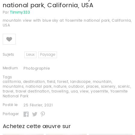
national park, California, USA
Par
Timmy333
mountain view with blue sky at Yosemite national park, California,
USA
Like
Sujets
Lieux
Paysage
Medium
Photographie
Tags
california
,
destination
,
field
,
forest
,
landscape
,
mountain
,
mountains
,
national park
,
nature
,
outdoor
,
places
,
scenery
,
scenic
,
travel
,
travel destination
,
traveling
,
usa
,
view
,
yosemite
,
Yosemite
National Park
Posté le
25 Février, 2021
Partager
Achetez cette œuvre sur