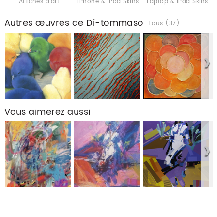
Affiches d'art
iPhone & iPod Skins
Laptop & iPad Skins
Autres œuvres de Di-tommaso
Tous (37)
Vous aimerez aussi